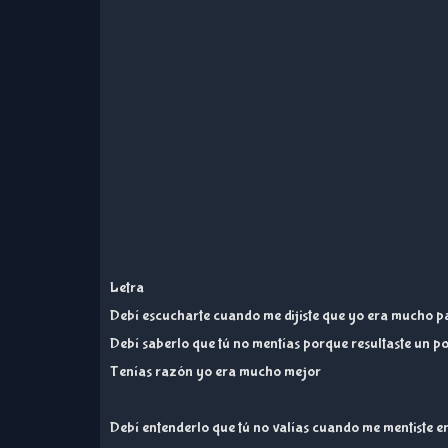
Letra
Debí escucharte cuando me dijiste que yo era mucho pa
Debí saberlo que tú no mentías porque resultaste un po
Tenías razón yo era mucho mejor
Debí entenderlo que tú no valías cuando me mentiste e