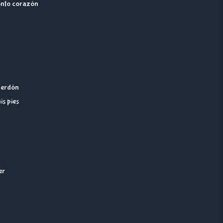
tonto corazón
 perdón
is pies
er