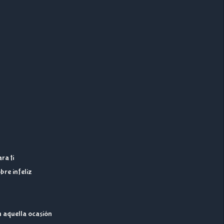
ra ti
bre infeliz
n aquella ocasión