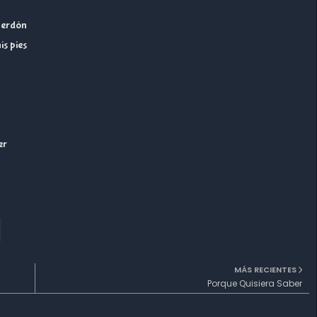
 perdón
is pies
er
MÁS RECIENTES
Porque Quisiera Saber