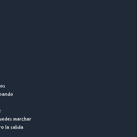
ios
cabando
z
 puedes marchar
o la salida